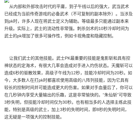
从内部和外部攻击时代的平庸，到子午线以后的强大，武当武术
已经成为当前传奇游戏的必备武术（不可复制的副本除外）。当涉及
到pk时，许多人现在将武士定义为辅助。等级最多只能通过副本来
升级。实际上，武士的流动性非常强。刺杀剑术的10秒冷却时间为
武士的pk增加了很多可操作性，例如卡视角度和隐藏控制。
让我们武士的其他技能。武士PK最重要的技能是鬼影斩和具有控
神状态的定海术，有很大几率会造成对手进入灼伤状态。天魔斩可以
造成6秒的驱散效果，高级子午线为12秒，技能冷却时间为20秒。如
今，大多数人在打pk时都喜欢使用高级的八阵列技能，因为它具有
较长的控制时间并可能造成更大的伤害。如果对手血量后了，你可以
在几秒钟内享受大量输出的乐趣，这是非常愉快的。“朱仙斩”可导致
3秒失明，但技能冷却时间仅为30秒。也有相当多的人选择主练此技
能，特别是高级的武士，加上3秒的失明时间，即8秒的失明时间，
这无疑是一项强大的控制技能。