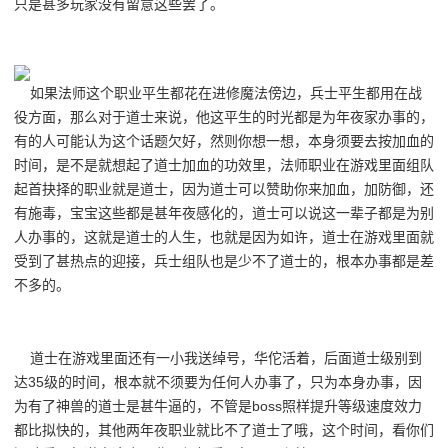
只是甚多玩家没有留意这些罢了。
如果法师这个职业平生都花在进修魔法傍边，兵士平生都用在战
役方面，那么对于道士来说，他这平生的时光都是为年夜家办事的，
有的人可能认为这个话题欠好，然则你想一想，本身须要去按加血的
时间，是不是就想起了道士加血的功效里，法师职业在游戏里面组队
起首抉择的职业就是道士，因为道士可以赞助你来加血，加防御，还
有施毒，宝宝这些都是甚年夜感化的，道士可以说这一辈子都是为别
人办事的，这就是道士的人生，也就是因为如许，道士在游戏里面就
受到了甚热点的迎接，兵士组队也是少不了道士的，根本办事都是差
不多的。
道士在游戏里面还有一小我送绰号，华佗活着，后面道士级别到
达35级的时间，根本就不须要为任何人办事了，只为本身办事，因
为有了神兽的道士是甚牛逼的，不管是boss照样提升等级速度效力
都比拟快的，其他两年夜职业就比不了道士了哦，这个时间，看你们